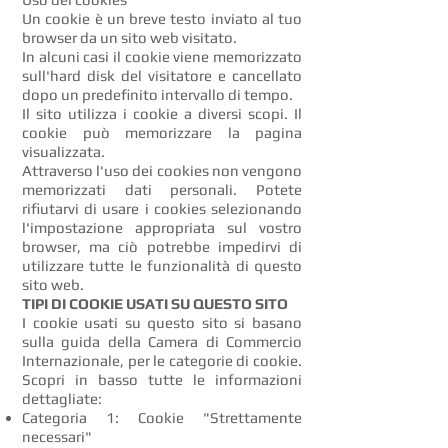
Un cookie è un breve testo inviato al tuo
browser da un sito web visitato.
In alcuni casi il cookie viene memorizzato
sull'hard disk del visitatore e cancellato
dopo un predefinito intervallo di tempo.
Il sito utilizza i cookie a diversi scopi. Il
cookie può memorizzare la pagina
visualizzata.
Attraverso l'uso dei cookies non vengono
memorizzati dati personali. Potete
rifiutarvi di usare i cookies selezionando
l'impostazione appropriata sul vostro
browser, ma ciò potrebbe impedirvi di
utilizzare tutte le funzionalità di questo
sito web.
TIPI DI COOKIE USATI SU QUESTO SITO
I cookie usati su questo sito si basano
sulla guida della Camera di Commercio
Internazionale, per le categorie di cookie.
Scopri in basso tutte le informazioni
dettagliate:
Categoria 1: Cookie "Strettamente
necessari"