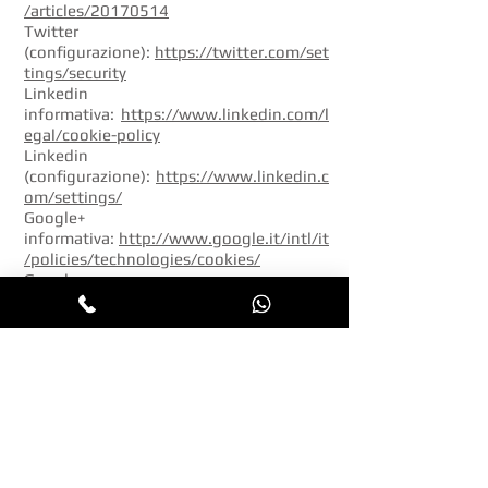
/articles/20170514
Twitter
(configurazione):
https://twitter.com/set
tings/security
Linkedin
informativa:
https://www.linkedin.com/l
egal/cookie-policy
Linkedin
(configurazione):
https://www.linkedin.c
om/settings/
Google+
informativa:
http://www.google.it/intl/it
/policies/technologies/cookies/
Google+
(configurazione):
http://www.google.it/i
ntl/it/policies/technologies/managing/
IMPOSTAZIONI DEI COOKIES
Ogni browser offre metodi per limitare o
disabilitare i cookie. Per maggiori
informazioni sulla gestione dei cookie
visitate i link appropriati:
Chrome
Firefox
Internet Explorer