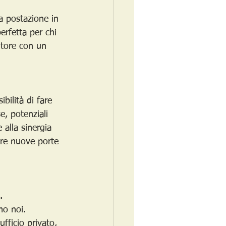
na postazione in 
erfetta per chi 
itore con un 
ibilità di fare 
, potenziali 
 alla sinergia 
ire nuove porte 
.
mo noi.
fficio privato, 