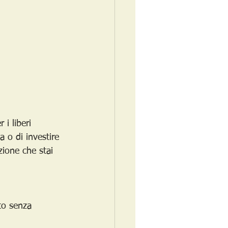
i liberi 
a o di investire 
zione che stai 
to senza 