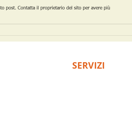
post. Contatta il proprietario del sito per avere più
Il Futuro del Lavoro: Perché i
Come
Liberi Professionisti
favor
Sceglieranno il Coworking nel
picco
2025
oppo
CONTATTI
SERVIZI
New Work Srl
Uffici temporanei
Via 4 Novembre, 92
Uffici personali 24/7
Scala M-Sud
20021 Bollate (MI)
Postazioni in Coworking
b/ WhatsApp: +39 3711266186
Domiciliazione postale
info@newworksrl.it
Domiciliazione legale