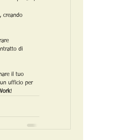
e, creando 
rare 
ntratto di 
are il tuo 
n ufficio per 
Work
!