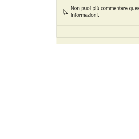
Non puoi più commentare questo 
informazioni.
Come le PMI possono ridurre i
costi e aumentare l'efficienza
con gli uffici temporanei
Mo