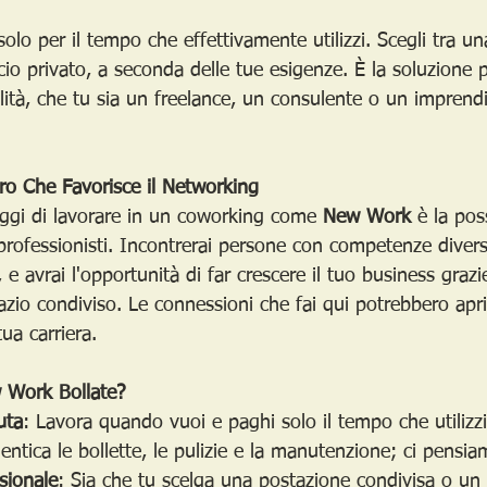
solo per il tempo che effettivamente utilizzi. Scegli tra u
io privato, a seconda delle tue esigenze. È la soluzione p
ilità, che tu sia un freelance, un consulente o un imprend
o Che Favorisce il Networking
ggi di lavorare in un coworking come 
New Work
 è la poss
professionisti. Incontrerai persone con competenze diverse
i, e avrai l'opportunità di far crescere il tuo business grazie
azio condiviso. Le connessioni che fai qui potrebbero apr
ua carriera.
 Work Bollate?
uta
: Lavora quando vuoi e paghi solo il tempo che utilizzi
entica le bollette, le pulizie e la manutenzione; ci pensia
sionale
: Sia che tu scelga una postazione condivisa o un u